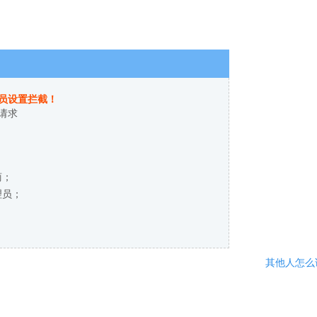
员设置拦截！
请求
商；
理员；
其他人怎么