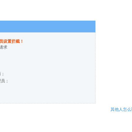
员设置拦截！
请求
商；
理员；
其他人怎么