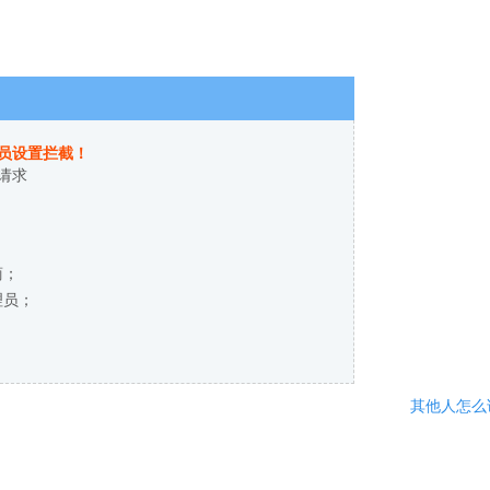
员设置拦截！
请求
商；
理员；
其他人怎么