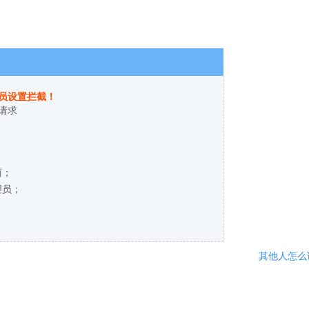
员设置拦截！
请求
商；
理员；
其他人怎么