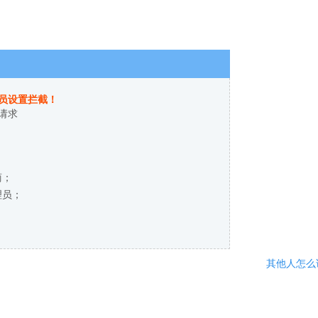
员设置拦截！
请求
商；
理员；
其他人怎么