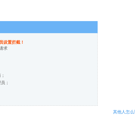
员设置拦截！
请求
商；
理员；
其他人怎么