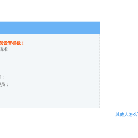
员设置拦截！
请求
商；
理员；
其他人怎么