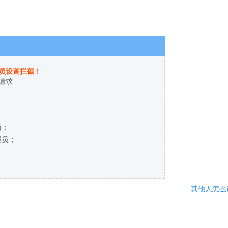
员设置拦截！
请求
商；
理员；
其他人怎么