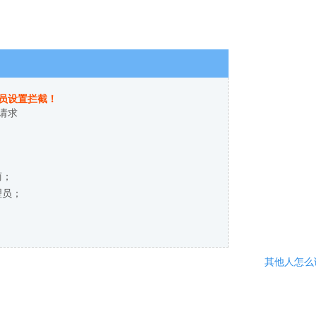
员设置拦截！
请求
商；
理员；
其他人怎么