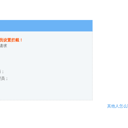
员设置拦截！
请求
商；
理员；
其他人怎么