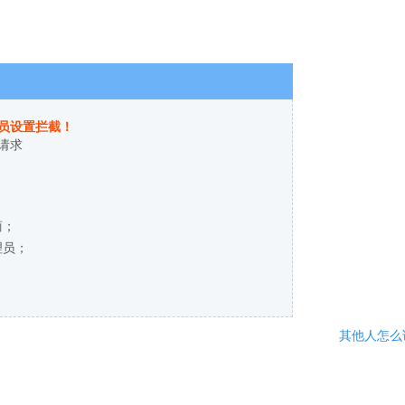
员设置拦截！
请求
商；
理员；
其他人怎么