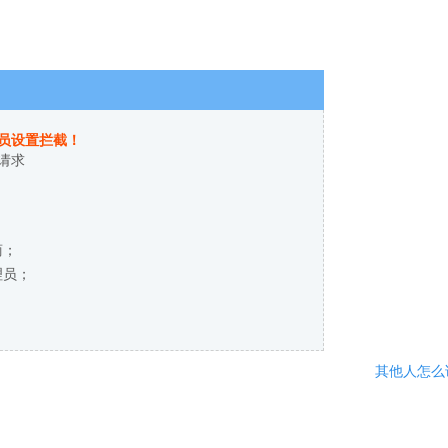
员设置拦截！
请求
商；
理员；
其他人怎么