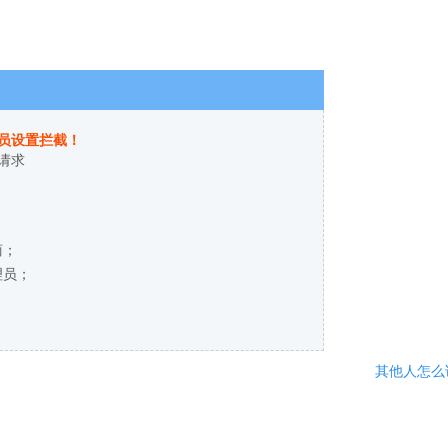
员设置拦截！
请求
商；
理员；
其他人怎么