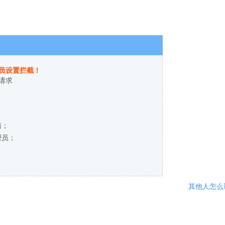
员设置拦截！
请求
商；
理员；
其他人怎么