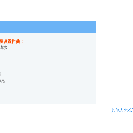
员设置拦截！
请求
商；
理员；
其他人怎么