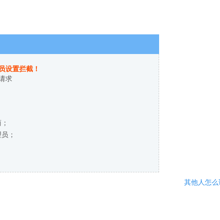
员设置拦截！
请求
商；
理员；
其他人怎么