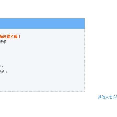
员设置拦截！
请求
商；
理员；
其他人怎么