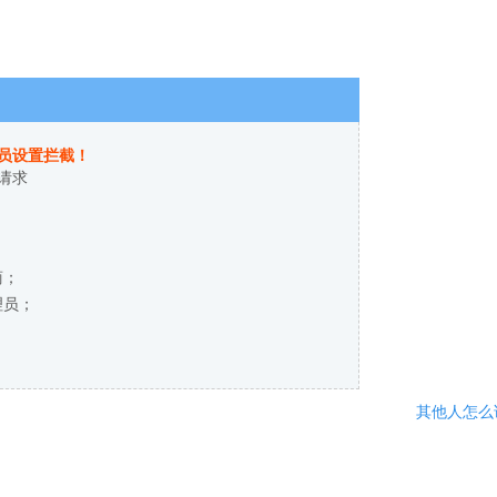
员设置拦截！
请求
商；
理员；
其他人怎么