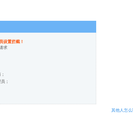
员设置拦截！
请求
商；
理员；
其他人怎么