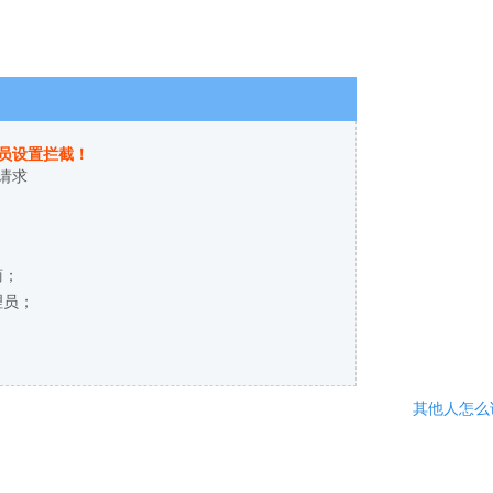
员设置拦截！
请求
商；
理员；
其他人怎么