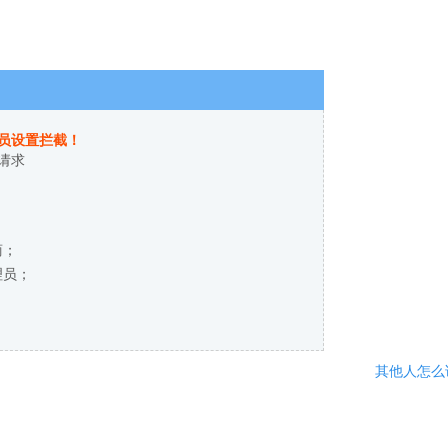
员设置拦截！
请求
商；
理员；
其他人怎么