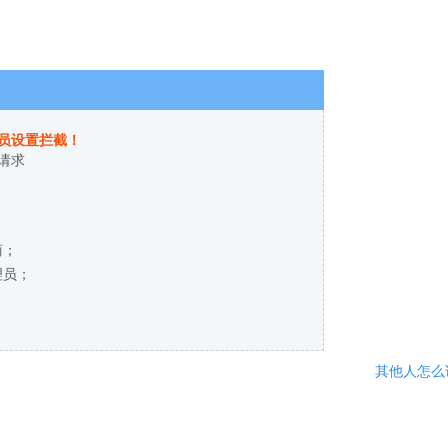
员设置拦截！
请求
商；
理员；
其他人怎么