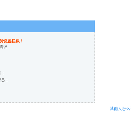
员设置拦截！
请求
商；
理员；
其他人怎么