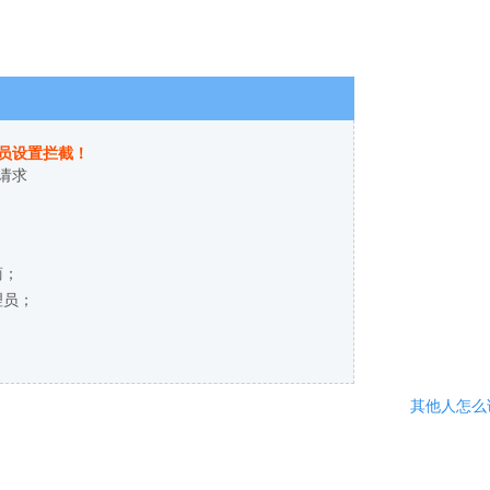
员设置拦截！
请求
商；
理员；
其他人怎么