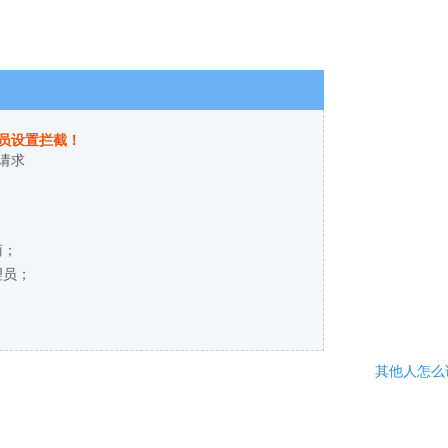
员设置拦截！
请求
商；
理员；
其他人怎么