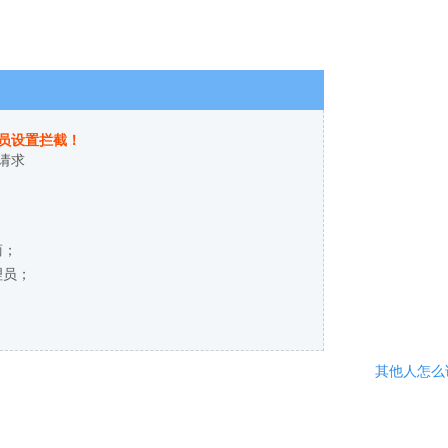
员设置拦截！
请求
商；
理员；
其他人怎么