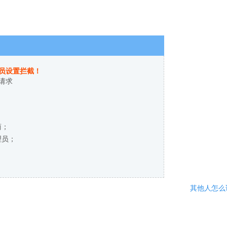
员设置拦截！
请求
商；
理员；
其他人怎么